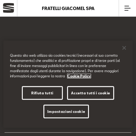
FRATELLI GIACOMEL SPA
Azienda
Modelli
SEAT Italia
Questo sito web utilizza sia cookies tecnici (necessari al suo corretto
funzionamento) che analitici e di profilazione propri e di terze parti (al
Offerte
fine di inviare messaggi pubblicitari in linea con le preferenze
Prova su strada
manifestate dagli utenti durante la navigazione). Per avere maggiori
informazioni puoi leggere la nostra
Cookie Policy
Service
Configuratore
Rifiuta tutti
Accetta tutti i cookie
Business
EU Data Act
Impostazioni cookie
SEAT Usato Certificato
Dichiarazione di accessibilità