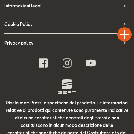
Contatti
Informazioni legali
Configuratore
Test
Cookie Policy
Chiama
Informaz
WhatsA
Drive
Privacy policy
Disclaimer: Prezzi e specifiche del prodotto. Le informazioni
relative ai prodotti qui contenute sono puramente indicative
di alcune caratteristiche generali degli stessi e non
costituiscono in alcun modo descrizione delle
caratteristiche specifiche da parte del Costruttore e/o del