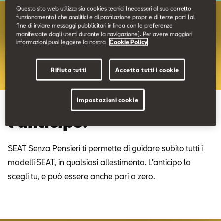
Contatti
Questo sito web utilizza sia cookies tecnici (necessari al suo corretto
funzionamento) che analitici e di profilazione propri e di terze parti (al
fine di inviare messaggi pubblicitari in linea con le preferenze
manifestate dagli utenti durante la navigazione). Per avere maggiori
Configuratore
informazioni puoi leggere la nostra
Cookie Policy
Rifiuta tutti
Accetta tutti i cookie
Impostazioni cookie
Liberi di scegliere. Anche
l’anticipo.
SEAT Senza Pensieri ti permette di guidare subito tutti i
modelli SEAT, in qualsiasi allestimento. L’anticipo lo
scegli tu, e può essere anche pari a zero.