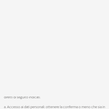
essere fornite nelle informative specifiche del singolo servizio
richiesto;
- per le finalità indicate all’art. 3.3. (profilazione) per 12 (dodici) mesi
da momento del rilascio dello specifico ed espresso consenso al
trattamento da parte degli utenti/visitatori;
- per le finalità indicata all’art. 3.4. (marketing) per 10 (dieci) anni dal
momento del rilascio dello specifico ed espresso consenso al
trattamento da parte degli utenti/visitatori.
7. Diritti dell’Interessato
Gli utenti/visitatori potranno in qualsiasi momento esercitare i
diretti di seguito indicati.
a. Accesso ai dati personali: ottenere la conferma o meno che sia in