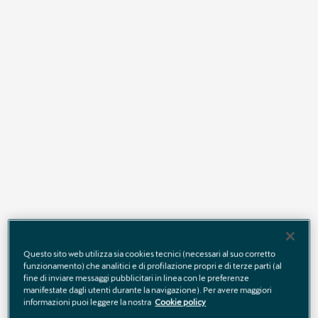
Qualora agli utenti/visitatori sia richiesto, di conferire propri dati
personali al fine di accedere a specifici servizi ulteriori, sarà
previamente rilasciata, nelle pagine relative ai singoli servizi,
apposita e dettagliata informativa sul relativo trattamento ai sensi
dell’art. 13 del RGPD la quale specificherà le modalità, le finalità ed i
limiti del trattamento stesso.
Indice
1. Titolare, Responsabili e Autorizzati al trattamento
2.
Dati di contatto del Responsabile della Protezione dei Dati
(“RPD”)
Questo sito web utilizza sia cookies tecnici (necessari al suo corretto
3.
Tipologia di dati trattati, finalità e base giuridica del trattamento
funzionamento) che analitici e di profilazione propri e di terze parti (al
fine di inviare messaggi pubblicitari in linea con le preferenze
4. Destinatari dei dati personali
manifestate dagli utenti durante la navigazione). Per avere maggiori
informazioni puoi leggere la nostra
Cookie policy
5. Trasferimento dei dati a Paesi Terzi