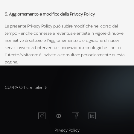
9. Aggiornamento e modifica della Privacy Policy
La presente Privacy Policy può subire modifiche nel corso del
tempo - anche connesse all'eventuale entrata in vigore di nuove
normative di settore, all'aggiornamento o erogazione di nuovi
servizi ovvero ad intervenute innovazioni tecnologiche - per cui
l’utente/visitatore è invitato a consultare periodicamente questa
pagina.
CUPRA Official Italia
Privacy Policy